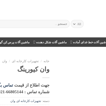
شین آلات خط غذای آماده
ماشین آلات شکل دهنده
ماشین آلات پرس کن گ
خانه
/
تجهیزات کارخانه ای
/
وان
وان کیورینگ
افزودن
به
علاقه
جهت اطلاع از قیمت
تماس بگ
مندی
ها
شماره تماس : 66805144-021
دسته:
تجهیزات کارخانه ای
,
وان