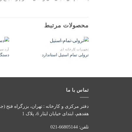
محصولات مرتبط
تجهیزات کارخانه ای
آرد سو
افزودن
ترولی تمام استیل استاندارد
دستگا
به
علاقه
مندی
ها
تماس با ما
دفتر مرکزی و کارخانه : تهران، بزرگراه فتح (جا
هفدهم، ابتدای خیابان ایثار 6، پلاک 1
تلفن: 66805144-021