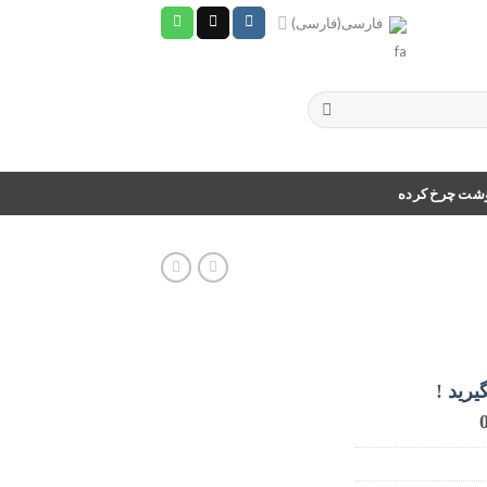
فارسی
(
فارسی
)
وشت چرخ کرده
یرید
!