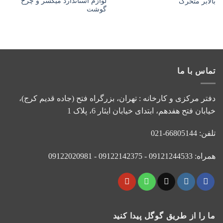
لوازم استاندارد میکسر و چرخ
بالابر متحرک
به
به
گوشت
علاقه
علاقه
مندی
مندی
ها
ها
تماس با ما
دفتر مرکزی و کارخانه : تهران، بزرگراه فتح (جاده قدیم کرج)،
خیابان فتح هفدهم، ابتدای خیابان ایثار 6، پلاک 1
تلفن: 66805144-021
همراه: 09121244533 - 09122142375 - 09122020981
ما را از طریق گوگل پیدا کنید