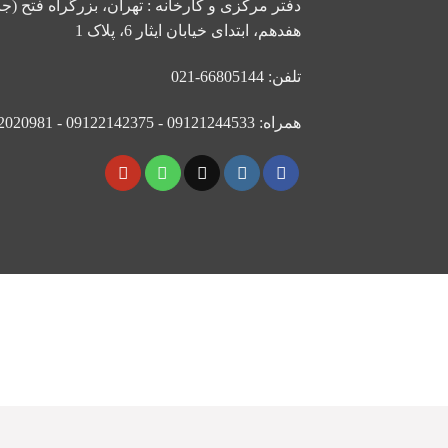
دفتر مرکزی و کارخانه : تهران، بزرگراه فتح (جا
هفدهم، ابتدای خیابان ایثار 6، پلاک 1
تلفن: 66805144-021
همراه: 09121244533 - 09122142375 - 09122020981