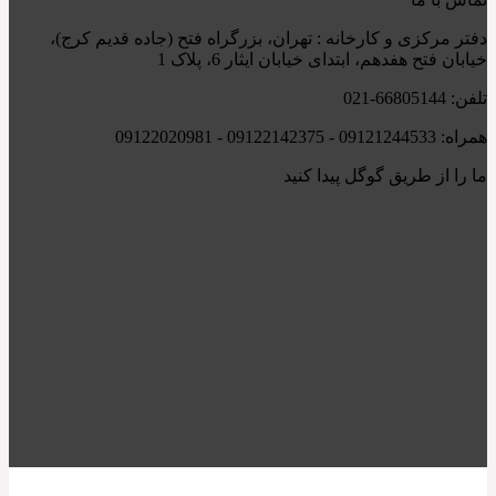
دفتر مرکزی و کارخانه : تهران، بزرگراه فتح (جاده قدیم کرج)،
خیابان فتح هفدهم، ابتدای خیابان ایثار 6، پلاک 1
تلفن: 66805144-021
همراه: 09121244533 - 09122142375 - 09122020981
ما را از طریق گوگل پیدا کنید