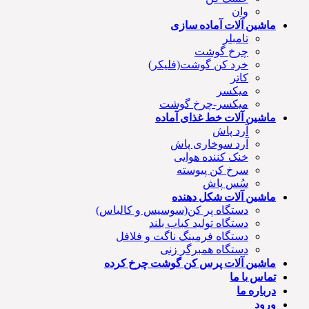
وان
ماشین آلات آماده سازی
تامبلر
چرخ گوشت
خرد کن گوشت(فلیکر)
کاتر
میکسر
میکسر-چرخ گوشت
ماشین آلات خط غذای آماده
آرد پاش
آرد سوخاری پاش
خنک کننده هوایی
سرخ کن پیوسته
سُس پاش
ماشین آلات شکل دهنده
دستگاه پر کن(سوسیس و کالباس)
دستگاه تولید کباب بلند
دستگاه فرمینگ ناگت و فلافل
دستگاه همبرگر زنی
ماشین آلات پرس کن گوشت چرخ کرده
تماس با ما
درباره ما
ورود