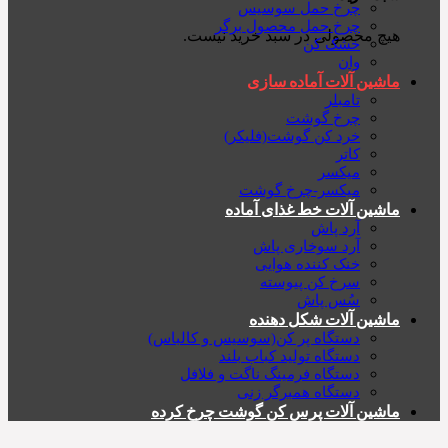
چرخ حمل سوسیس
چرخ حمل محصول برگر
هیچ محصولی در سبد خرید نیست.
خشک کن
وان
ماشین آلات آماده سازی
تامبلر
چرخ گوشت
خرد کن گوشت(فلیکر)
کاتر
میکسر
میکسر-چرخ گوشت
ماشین آلات خط غذای آماده
آرد پاش
آرد سوخاری پاش
خنک کننده هوایی
سرخ کن پیوسته
سُس پاش
ماشین آلات شکل دهنده
دستگاه پر کن(سوسیس و کالباس)
دستگاه تولید کباب بلند
دستگاه فرمینگ ناگت و فلافل
دستگاه همبرگر زنی
ماشین آلات پرس کن گوشت چرخ کرده