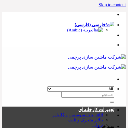
Skip to content
فارسی
(
فارسی
)
العربية
(
Arabic
)
تجهیزات کارخانه ای
اتاق پخت سوسیس و کالباس
بالابر متحرک و ثابت
ترولی
سبد خرید