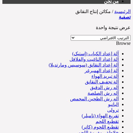
من نحن
الرئيسية
/
مكائن إنتاج النقانق
تصفية
عرض نتيجة واحدة
Browse
آلة إعداد الكباب (إستيک)
آلة إعداد الناغيت والفلافل
آلة إعداد النقانق (سوسیس ومارتديلا)
آلة إعداد الهمبرغر
آلة تبريد الهواء
آلة تجفيف النقانق
آله رش الدقیق
آله رش الصلصة
آله رش الطحين المحمص
البانيو
ترولی
تفريغ الهواء (تامبلر)
تقطيع اللحم
تقطيع اللحوم (کاتر)
خلاطة - مفرمة اللحم