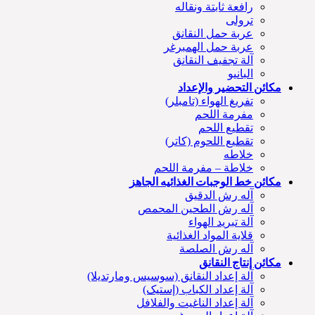
رافعة ثابتة ونقاله
ترولی
عربة حمل النقانق
عربة حمل الهمبرغر
آلة تجفيف النقانق
البانيو
مكائن التحضير والإعداد
تفريغ الهواء (تامبلر)
مفرمة اللحم
تقطيع اللحم
تقطيع اللحوم (کاتر)
خلاطه
خلاطة – مفرمة اللحم
مكائن خط الوجبات الغذائیه الجاهز
آله رش الدقیق
آله رش الطحين المحمص
آلة تبريد الهواء
قلاية المواد الغذائية
آله رش الصلصة
مكائن إنتاج النقانق
آلة إعداد النقانق (سوسیس ومارتديلا)
آلة إعداد الكباب (إستيک)
آلة إعداد الناغيت والفلافل