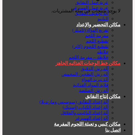
عربة حمل النقانق
عربة حمل الهمبرغر
لا يوجد منتجات في سلة المشتريات.
آلة تجفيف النقانق
البانيو
مكائن التحضير والإعداد
تفريغ الهواء (تامبلر)
مفرمة اللحم
تقطيع اللحم
تقطيع اللحوم (کاتر)
خلاطه
خلاطة – مفرمة اللحم
مكائن خط الوجبات الغذائیه الجاهز
آله رش الدقیق
آله رش الطحين المحمص
آلة تبريد الهواء
قلاية المواد الغذائية
آله رش الصلصة
مكائن إنتاج النقانق
آلة إعداد النقانق (سوسیس ومارتديلا)
آلة إعداد الكباب (إستيک)
آلة إعداد الناغيت والفلافل
آلة إعداد الهمبرغر
مكائن كبس و تعبئة اللحوم المفرمة
اتصل بنا