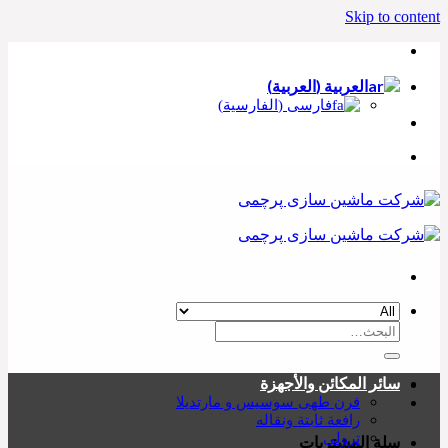
Skip to content
العربية
(
العربية
)
فارسی
(
الفارسية
)
سائر المكائن والأجهزة
فرن طهی سوسیس و مارتديلا
رافعة ثابتة ونقاله
ترولی
سلة المشتريات