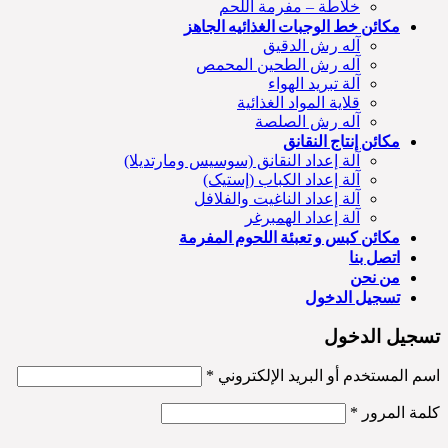
خلاطة – مفرمة اللحم
مكائن خط الوجبات الغذائیه الجاهز
آله رش الدقیق
آله رش الطحين المحمص
آلة تبريد الهواء
قلاية المواد الغذائية
آله رش الصلصة
مكائن إنتاج النقانق
آلة إعداد النقانق (سوسیس ومارتديلا)
آلة إعداد الكباب (إستيک)
آلة إعداد الناغيت والفلافل
آلة إعداد الهمبرغر
مكائن كبس و تعبئة اللحوم المفرمة
اتصل بنا
من نحن
تسجيل الدخول
تسجيل الدخول
اسم المستخدم أو البريد الإلكتروني
*
كلمة المرور
*