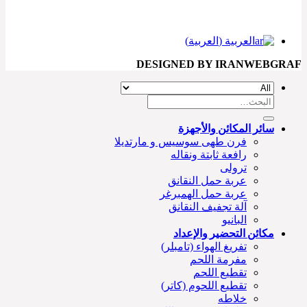
العربية
(
العربية
)
DESIGNED BY IRANWEBGRAF
سائر المكائن والأجهزة
فرن طهی سوسیس و مارتديلا
رافعة ثابتة ونقاله
ترولی
عربة حمل النقانق
عربة حمل الهمبرغر
آلة تجفيف النقانق
البانيو
مكائن التحضير والإعداد
تفريغ الهواء (تامبلر)
مفرمة اللحم
تقطيع اللحم
تقطيع اللحوم (کاتر)
خلاطه