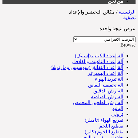
من نحن
الرئيسية
/
مكائن التحضير والإعداد
تصفية
عرض نتيجة واحدة
Browse
آلة إعداد الكباب (إستيک)
آلة إعداد الناغيت والفلافل
آلة إعداد النقانق (سوسیس ومارتديلا)
آلة إعداد الهمبرغر
آلة تبريد الهواء
آلة تجفيف النقانق
آله رش الدقیق
آله رش الصلصة
آله رش الطحين المحمص
البانيو
ترولی
تفريغ الهواء (تامبلر)
تقطيع اللحم
تقطيع اللحوم (کاتر)
خلاطة - مفرمة اللحم