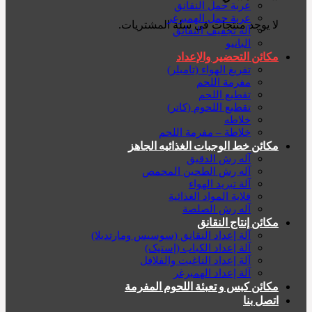
عربة حمل النقانق
عربة حمل الهمبرغر
لا يوجد منتجات في سلة المشتريات.
آلة تجفيف النقانق
البانيو
مكائن التحضير والإعداد
تفريغ الهواء (تامبلر)
مفرمة اللحم
تقطيع اللحم
تقطيع اللحوم (کاتر)
خلاطه
خلاطة – مفرمة اللحم
مكائن خط الوجبات الغذائیه الجاهز
آله رش الدقیق
آله رش الطحين المحمص
آلة تبريد الهواء
قلاية المواد الغذائية
آله رش الصلصة
مكائن إنتاج النقانق
آلة إعداد النقانق (سوسیس ومارتديلا)
آلة إعداد الكباب (إستيک)
آلة إعداد الناغيت والفلافل
آلة إعداد الهمبرغر
مكائن كبس و تعبئة اللحوم المفرمة
اتصل بنا