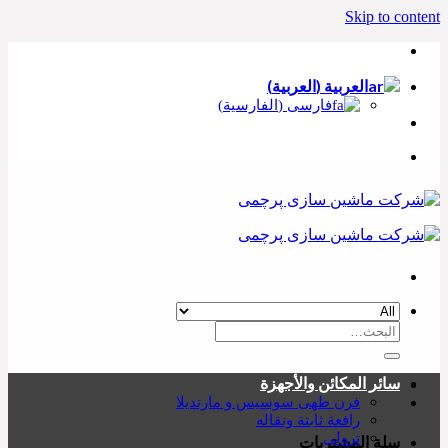
Skip to content
العربية
(
العربية
)
فارسی
(
الفارسية
)
سائر المكائن والأجهزة
فرن طهی سوسیس و مارتديلا
رافعة ثابتة ونقاله
ترولی
سلة المشتريات